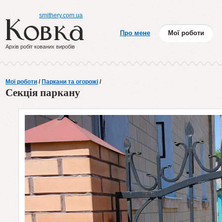
smithery.com.ua
Про мене
Мої роботи
Архів робіт кованих виробів
Мої роботи
/
Паркани та огорожі
/
Секція паркану