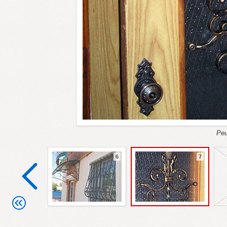
Реш
6
7